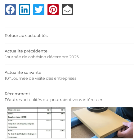
Accueil
UNE QUESTION 
L’atelier
 Ouvertures
02 41 89 62 1
Retour aux actualités
de / Conseils
Actualité précédente
En images
Journée de cohésion décembre 2025
Avis
Actualité suivante
REJOIGNEZ-NOUS :
Actualités
10° Journée de visite des entreprises
Contact
Récemment
D'autres actualités qui pourraient vous intéresser