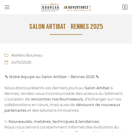


Route de Tours Lieu dit Le Sablon
49150 BAUGE EN ANJOU
02 41 89 62 13
SALON ARTIBAT – RENNES 2025
Ateliers Boureau

24/10/2025

🔧
Notre équipe au Salon Artibat – Rennes 2025
🔧
Nous étions présents ces derniers jours au
Salon Artibat
à
Adresse email de réception

Rennes, rendez-vous incontournable des acteurs du bâtiment.
L’occasion de
rencontrer nos fournisseurs
, d’échanger sur nos
En cochant cette case, vous consentez à recevoir nos propositions commerciales à
collaborations en cours, mais aussi de
découvrir de nouveaux
l'adresse email indiqué ci-dessus. Vous pouvez vous désinscrire à tout moment en
utilisant
le formulaire de désinscription
.
partenaires
et des solutions innovantes.
✨
Nouveautés, matières, techniques & tendances
INSCRIPTION
Nous nous tenons constamment informés des évolutions du